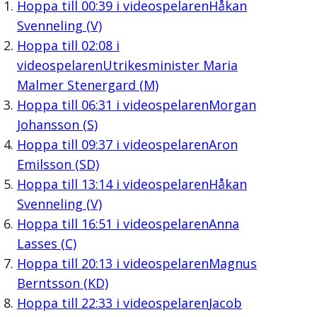
Hoppa till
00:39
i videospelaren
Håkan
Svenneling (V)
Hoppa till
02:08
i
videospelaren
Utrikesminister Maria
Malmer Stenergard (M)
Hoppa till
06:31
i videospelaren
Morgan
Johansson (S)
Hoppa till
09:37
i videospelaren
Aron
Emilsson (SD)
Hoppa till
13:14
i videospelaren
Håkan
Svenneling (V)
Hoppa till
16:51
i videospelaren
Anna
Lasses (C)
Hoppa till
20:13
i videospelaren
Magnus
Berntsson (KD)
Hoppa till
22:33
i videospelaren
Jacob