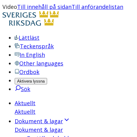
Video
Till innehåll på sidan
Till anförandelistan
Lättläst
Teckenspråk
In English
Other languages
Ordbok
Aktivera lyssna
Sök
Aktuellt
Aktuellt
Dokument & lagar
Dokument & lagar