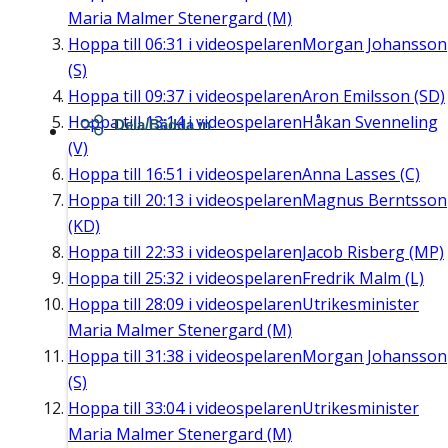
Maria Malmer Stenergard (M)
Hoppa till
06:31
i videospelaren
Morgan Johansson
(S)
Hoppa till
09:37
i videospelaren
Aron Emilsson (SD)
Hoppa till
13:14
i videospelaren
Håkan Svenneling
Dela/Bädda in
(V)
Hoppa till
16:51
i videospelaren
Anna Lasses (C)
Hoppa till
20:13
i videospelaren
Magnus Berntsson
(KD)
Hoppa till
22:33
i videospelaren
Jacob Risberg (MP)
Hoppa till
25:32
i videospelaren
Fredrik Malm (L)
Hoppa till
28:09
i videospelaren
Utrikesminister
Maria Malmer Stenergard (M)
Hoppa till
31:38
i videospelaren
Morgan Johansson
(S)
Hoppa till
33:04
i videospelaren
Utrikesminister
Maria Malmer Stenergard (M)