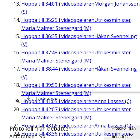
Hoppa till
34:01
i videospelaren
Morgan Johansson
(S)
Hoppa till
35:25
i videospelaren
Utrikesminister
Maria Malmer Stenergard (M)
Hoppa till
36:35
i videospelaren
Håkan Svenneling
(V)
Hoppa till
37:48
i videospelaren
Utrikesminister
Maria Malmer Stenergard (M)
Hoppa till
38:44
i videospelaren
Håkan Svenneling
(V)
Hoppa till
39:59
i videospelaren
Utrikesminister
Maria Malmer Stenergard (M)
Ladda ner
Hoppa till
41:05
i videospelaren
Anna Lasses (C)
Hoppa till
42:07
i videospelaren
Utrikesminister
Maria Malmer Stenergard (M)
Hoppa till
43:06
i videospelaren
Anna Lasses (C)
Protokoll från debatten
Protokoll från
Hoppa till
43:36
i videospelaren
Utrikesminister
Anföranden: 90
debatten