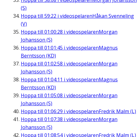
Hoppa till
58:08
i videospelaren
Morgan Johansson
(S)
Hoppa till
59:22
i videospelaren
Håkan Svenneling
(V)
Hoppa till
01:00:28
i videospelaren
Morgan
Johansson (S)
Hoppa till
01:01:45
i videospelaren
Magnus
Berntsson (KD)
Hoppa till
01:02:58
i videospelaren
Morgan
Johansson (S)
Hoppa till
01:04:11
i videospelaren
Magnus
Berntsson (KD)
Hoppa till
01:05:08
i videospelaren
Morgan
Johansson (S)
Hoppa till
01:06:29
i videospelaren
Fredrik Malm (L)
Hoppa till
01:07:38
i videospelaren
Morgan
Johansson (S)
Hoppa till
01:08:54
i videospelaren
Fredrik Malm (L)