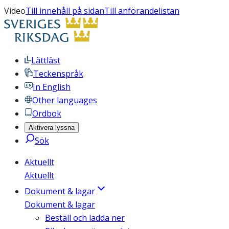
Video
Till innehåll på sidan
Till anförandelistan
Lättläst
Teckenspråk
In English
Other languages
Ordbok
Aktivera lyssna
Sök
Aktuellt
Aktuellt
Dokument & lagar
Dokument & lagar
Beställ och ladda ner