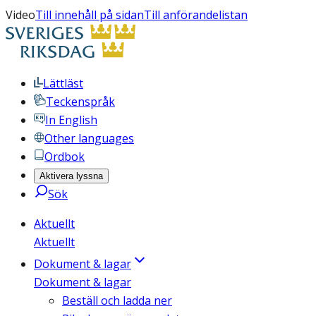
Video
Till innehåll på sidan
Till anförandelistan
Lättläst
Teckenspråk
In English
Other languages
Ordbok
Aktivera lyssna
Sök
Aktuellt
Aktuellt
Dokument & lagar
Dokument & lagar
Beställ och ladda ner