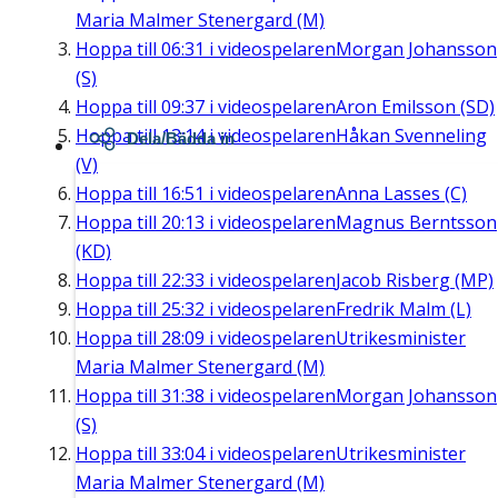
Maria Malmer Stenergard (M)
Hoppa till
06:31
i videospelaren
Morgan Johansson
(S)
Hoppa till
09:37
i videospelaren
Aron Emilsson (SD)
Hoppa till
13:14
i videospelaren
Håkan Svenneling
Dela/Bädda in
(V)
Hoppa till
16:51
i videospelaren
Anna Lasses (C)
Hoppa till
20:13
i videospelaren
Magnus Berntsson
(KD)
Hoppa till
22:33
i videospelaren
Jacob Risberg (MP)
Hoppa till
25:32
i videospelaren
Fredrik Malm (L)
Hoppa till
28:09
i videospelaren
Utrikesminister
Maria Malmer Stenergard (M)
Hoppa till
31:38
i videospelaren
Morgan Johansson
(S)
Hoppa till
33:04
i videospelaren
Utrikesminister
Maria Malmer Stenergard (M)