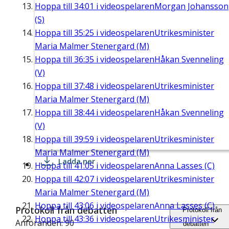
Hoppa till
34:01
i videospelaren
Morgan Johansson
(S)
Hoppa till
35:25
i videospelaren
Utrikesminister
Maria Malmer Stenergard (M)
Hoppa till
36:35
i videospelaren
Håkan Svenneling
(V)
Hoppa till
37:48
i videospelaren
Utrikesminister
Maria Malmer Stenergard (M)
Hoppa till
38:44
i videospelaren
Håkan Svenneling
(V)
Hoppa till
39:59
i videospelaren
Utrikesminister
Maria Malmer Stenergard (M)
Ladda ner
Hoppa till
41:05
i videospelaren
Anna Lasses (C)
Hoppa till
42:07
i videospelaren
Utrikesminister
Maria Malmer Stenergard (M)
Hoppa till
43:06
i videospelaren
Anna Lasses (C)
Protokoll från debatten
Protokoll från
Hoppa till
43:36
i videospelaren
Utrikesminister
Anföranden: 90
debatten