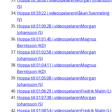
Hoppa till
58:08
i videospelaren
Morgan Johansson
(S)
Hoppa till
59:22
i videospelaren
Håkan Svenneling
(V)
Hoppa till
01:00:28
i videospelaren
Morgan
Johansson (S)
Hoppa till
01:01:45
i videospelaren
Magnus
Berntsson (KD)
Hoppa till
01:02:58
i videospelaren
Morgan
Johansson (S)
Hoppa till
01:04:11
i videospelaren
Magnus
Berntsson (KD)
Hoppa till
01:05:08
i videospelaren
Morgan
Johansson (S)
Hoppa till
01:06:29
i videospelaren
Fredrik Malm (L)
Hoppa till
01:07:38
i videospelaren
Morgan
Johansson (S)
Hoppa till
01:08:54
i videospelaren
Fredrik Malm (L)