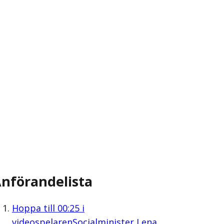
nförandelista
Hoppa till
00:25
i
videospelaren
Socialminister Lena