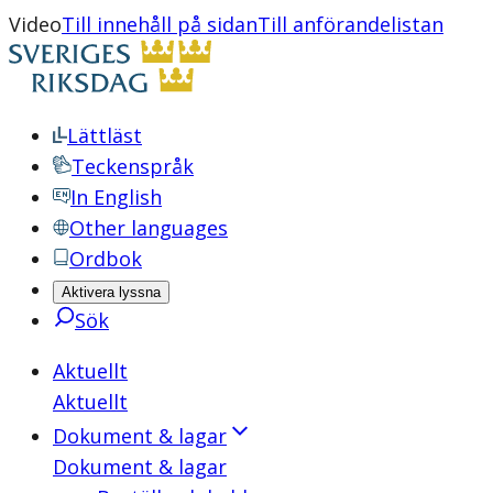
Video
Till innehåll på sidan
Till anförandelistan
Lättläst
Teckenspråk
In English
Other languages
Ordbok
Aktivera lyssna
Sök
Aktuellt
Aktuellt
Dokument & lagar
Dokument & lagar