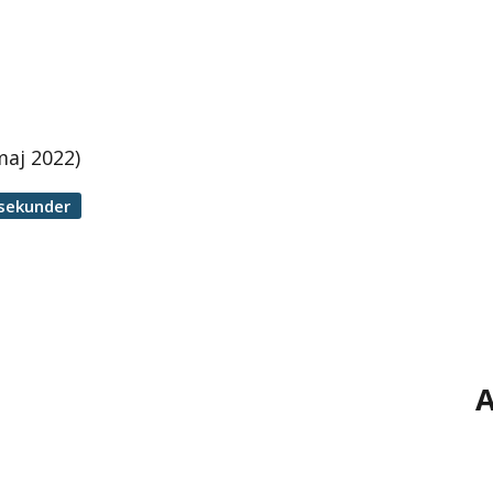
maj 2022)
 sekunder
A