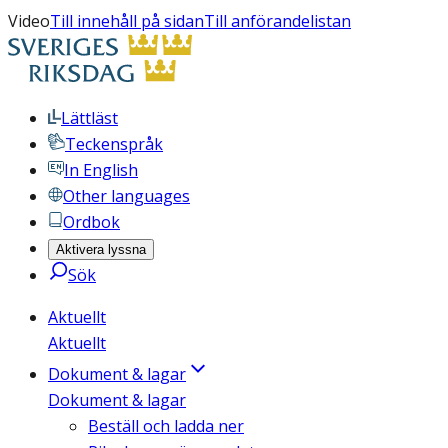
Video
Till innehåll på sidan
Till anförandelistan
Lättläst
Teckenspråk
In English
Other languages
Ordbok
Aktivera lyssna
Sök
Aktuellt
Aktuellt
Dokument & lagar
Dokument & lagar
Beställ och ladda ner