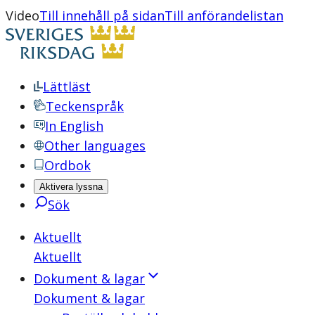
Video
Till innehåll på sidan
Till anförandelistan
Lättläst
Teckenspråk
In English
Other languages
Ordbok
Aktivera lyssna
Sök
Aktuellt
Aktuellt
Dokument & lagar
Dokument & lagar