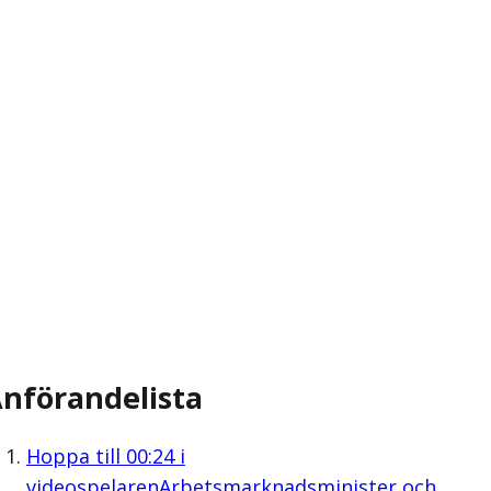
nförandelista
Hoppa till
00:24
i
videospelaren
Arbetsmarknadsminister och