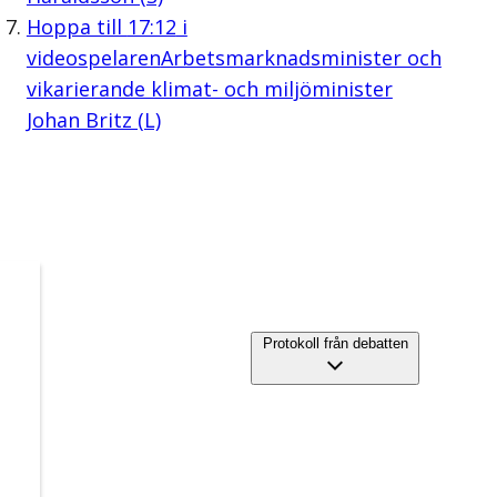
Hoppa till
17:12
i
videospelaren
Arbetsmarknadsminister och
vikarierande klimat- och miljöminister
Johan Britz (L)
Protokoll från debatten