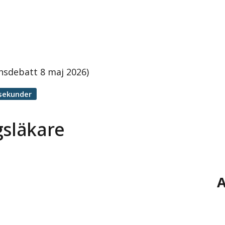
onsdebatt 8 maj 2026)
sekunder
gsläkare
A