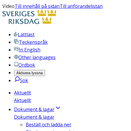
Video
Till innehåll på sidan
Till anförandelistan
Lättläst
Teckenspråk
In English
Other languages
Ordbok
Aktivera lyssna
Sök
Aktuellt
Aktuellt
Dokument & lagar
Dokument & lagar
Beställ och ladda ner