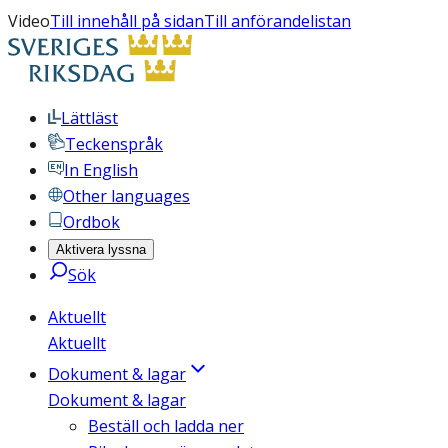
Video
Till innehåll på sidan
Till anförandelistan
Lättläst
Teckenspråk
In English
Other languages
Ordbok
Aktivera lyssna
Sök
Aktuellt
Aktuellt
Dokument & lagar
Dokument & lagar
Beställ och ladda ner