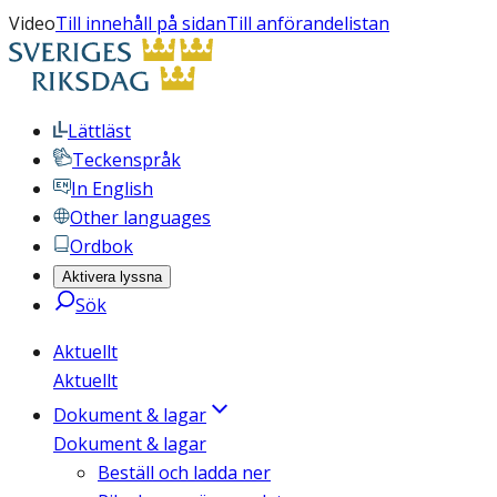
Video
Till innehåll på sidan
Till anförandelistan
Lättläst
Teckenspråk
In English
Other languages
Ordbok
Aktivera lyssna
Sök
Aktuellt
Aktuellt
Dokument & lagar
Dokument & lagar
Beställ och ladda ner