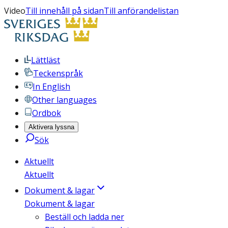
Video
Till innehåll på sidan
Till anförandelistan
Lättläst
Teckenspråk
In English
Other languages
Ordbok
Aktivera lyssna
Sök
Aktuellt
Aktuellt
Dokument & lagar
Dokument & lagar
Beställ och ladda ner