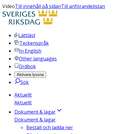
Video
Till innehåll på sidan
Till anförandelistan
Lättläst
Teckenspråk
In English
Other languages
Ordbok
Aktivera lyssna
Sök
Aktuellt
Aktuellt
Dokument & lagar
Dokument & lagar
Beställ och ladda ner