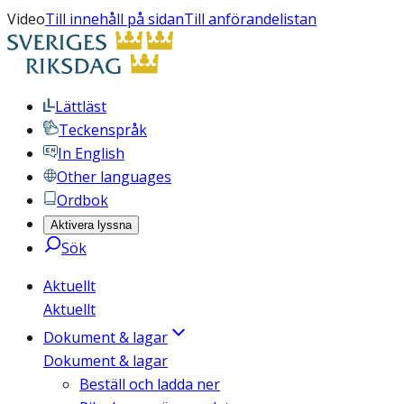
Video
Till innehåll på sidan
Till anförandelistan
Lättläst
Teckenspråk
In English
Other languages
Ordbok
Aktivera lyssna
Sök
Aktuellt
Aktuellt
Dokument & lagar
Dokument & lagar
Beställ och ladda ner