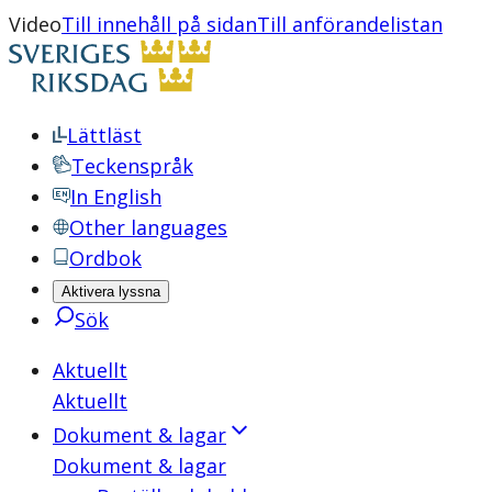
Video
Till innehåll på sidan
Till anförandelistan
Lättläst
Teckenspråk
In English
Other languages
Ordbok
Aktivera lyssna
Sök
Aktuellt
Aktuellt
Dokument & lagar
Dokument & lagar