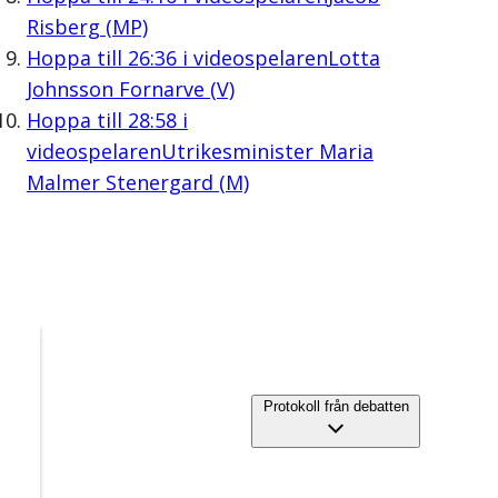
Risberg (MP)
Hoppa till
26:36
i videospelaren
Lotta
Johnsson Fornarve (V)
Hoppa till
28:58
i
videospelaren
Utrikesminister Maria
Malmer Stenergard (M)
Protokoll från debatten