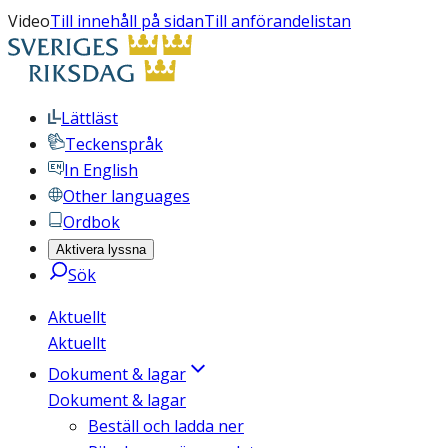
Video
Till innehåll på sidan
Till anförandelistan
Lättläst
Teckenspråk
In English
Other languages
Ordbok
Aktivera lyssna
Sök
Aktuellt
Aktuellt
Dokument & lagar
Dokument & lagar
Beställ och ladda ner