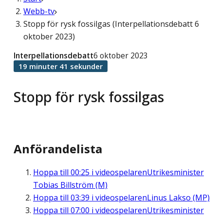
Webb-tv
Stopp för rysk fossilgas (Interpellationsdebatt 6
oktober 2023)
Interpellationsdebatt
6 oktober 2023
19 minuter 41 sekunder
Stopp för rysk fossilgas
Anförandelista
Hoppa till
00:25
i videospelaren
Utrikesminister
Tobias Billström (M)
Hoppa till
03:39
i videospelaren
Linus Lakso (MP)
Hoppa till
07:00
i videospelaren
Utrikesminister