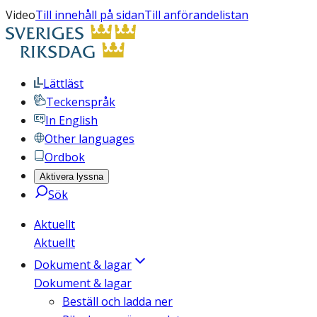
Video
Till innehåll på sidan
Till anförandelistan
Lättläst
Teckenspråk
In English
Other languages
Ordbok
Aktivera lyssna
Sök
Aktuellt
Aktuellt
Dokument & lagar
Dokument & lagar
Beställ och ladda ner