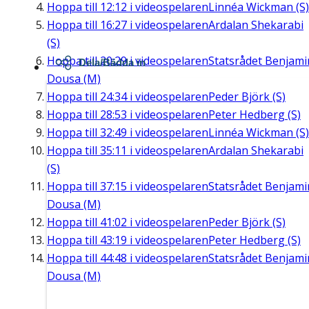
Hoppa till
12:12
i videospelaren
Linnéa Wickman (S)
Hoppa till
16:27
i videospelaren
Ardalan Shekarabi
(S)
Hoppa till
20:29
i videospelaren
Statsrådet Benjami
Dela/Bädda in
Dousa (M)
Hoppa till
24:34
i videospelaren
Peder Björk (S)
Hoppa till
28:53
i videospelaren
Peter Hedberg (S)
Hoppa till
32:49
i videospelaren
Linnéa Wickman (S)
Hoppa till
35:11
i videospelaren
Ardalan Shekarabi
(S)
Hoppa till
37:15
i videospelaren
Statsrådet Benjami
Dousa (M)
Hoppa till
41:02
i videospelaren
Peder Björk (S)
Hoppa till
43:19
i videospelaren
Peter Hedberg (S)
Hoppa till
44:48
i videospelaren
Statsrådet Benjami
Dousa (M)