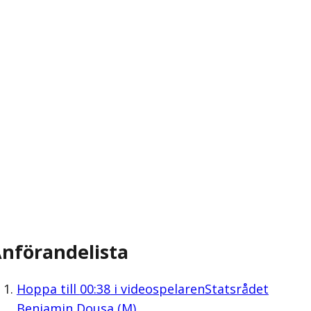
nförandelista
Hoppa till
00:38
i videospelaren
Statsrådet
Benjamin Dousa (M)