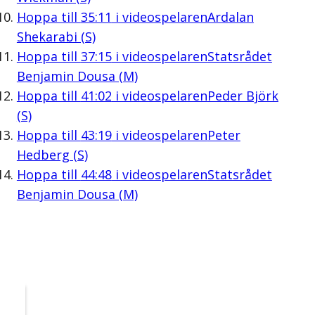
Hoppa till
35:11
i videospelaren
Ardalan
Shekarabi (S)
Hoppa till
37:15
i videospelaren
Statsrådet
Benjamin Dousa (M)
Hoppa till
41:02
i videospelaren
Peder Björk
(S)
Hoppa till
43:19
i videospelaren
Peter
Hedberg (S)
Hoppa till
44:48
i videospelaren
Statsrådet
Benjamin Dousa (M)