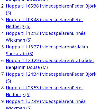
Hoppa till
05:36
i videospelaren
Peder Björk
(S)
Hoppa till
08:48
i videospelaren
Peter
Hedberg (S)
Hoppa till
12:12
i videospelaren
Linnéa
Wickman (S)
Hoppa till
16:27
i videospelaren
Ardalan
Shekarabi (S)
Hoppa till
20:29
i videospelaren
Statsrådet
Benjamin Dousa (M)
Hoppa till
24:34
i videospelaren
Peder Björk
(S)
Hoppa till
28:53
i videospelaren
Peter
Hedberg (S)
Hoppa till
32:49
i videospelaren
Linnéa
Wickman (S)