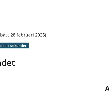
ebatt 28 februari 2025)
er 11 sekunder
ndet
A