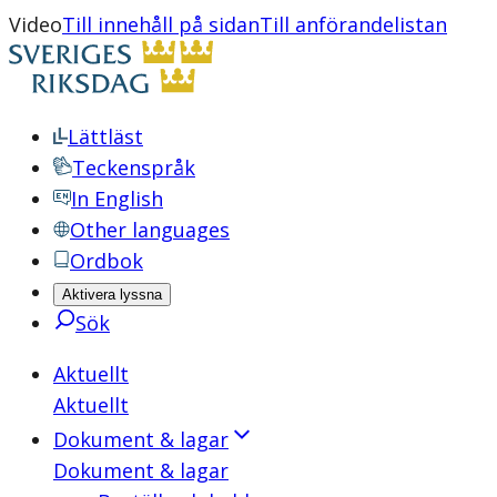
Video
Till innehåll på sidan
Till anförandelistan
Lättläst
Teckenspråk
In English
Other languages
Ordbok
Aktivera lyssna
Sök
Aktuellt
Aktuellt
Dokument & lagar
Dokument & lagar