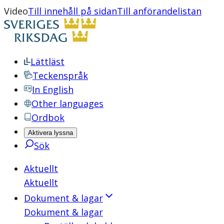
Video
Till innehåll på sidan
Till anförandelistan
Lättläst
Teckenspråk
In English
Other languages
Ordbok
Aktivera lyssna
Sök
Aktuellt
Aktuellt
Dokument & lagar
Dokument & lagar