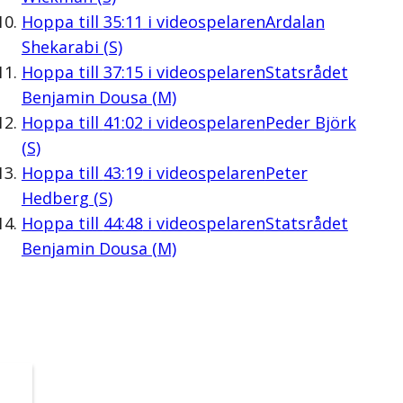
Hoppa till
35:11
i videospelaren
Ardalan
Shekarabi (S)
Hoppa till
37:15
i videospelaren
Statsrådet
Benjamin Dousa (M)
Hoppa till
41:02
i videospelaren
Peder Björk
(S)
Hoppa till
43:19
i videospelaren
Peter
Hedberg (S)
Hoppa till
44:48
i videospelaren
Statsrådet
Benjamin Dousa (M)