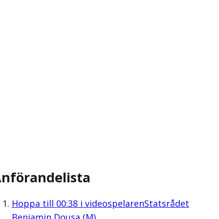
nförandelista
Hoppa till
00:38
i videospelaren
Statsrådet
Benjamin Dousa (M)