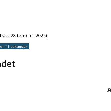
ebatt 28 februari 2025)
er 11 sekunder
ndet
A