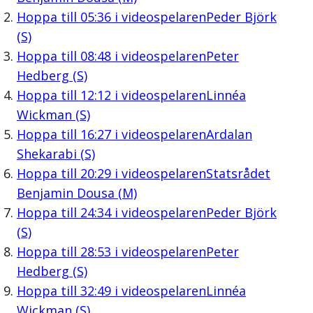
Hoppa till
05:36
i videospelaren
Peder Björk
(S)
Hoppa till
08:48
i videospelaren
Peter
Hedberg (S)
Hoppa till
12:12
i videospelaren
Linnéa
Wickman (S)
Hoppa till
16:27
i videospelaren
Ardalan
Shekarabi (S)
Hoppa till
20:29
i videospelaren
Statsrådet
Benjamin Dousa (M)
Hoppa till
24:34
i videospelaren
Peder Björk
(S)
Hoppa till
28:53
i videospelaren
Peter
Hedberg (S)
Hoppa till
32:49
i videospelaren
Linnéa
Wickman (S)