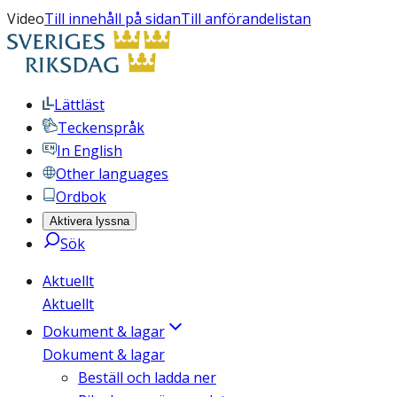
Video
Till innehåll på sidan
Till anförandelistan
Lättläst
Teckenspråk
In English
Other languages
Ordbok
Aktivera lyssna
Sök
Aktuellt
Aktuellt
Dokument & lagar
Dokument & lagar
Beställ och ladda ner