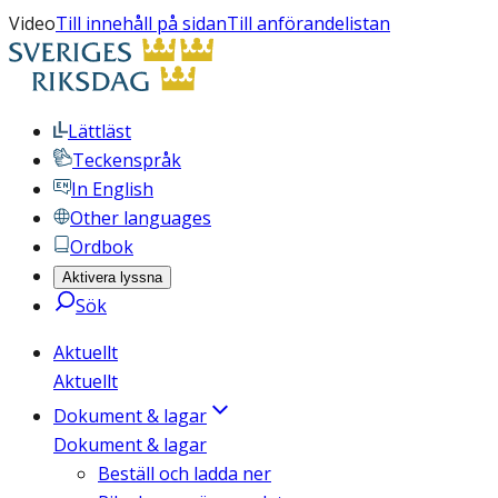
Video
Till innehåll på sidan
Till anförandelistan
Lättläst
Teckenspråk
In English
Other languages
Ordbok
Aktivera lyssna
Sök
Aktuellt
Aktuellt
Dokument & lagar
Dokument & lagar
Beställ och ladda ner