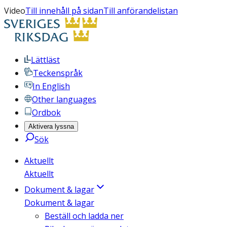
Video
Till innehåll på sidan
Till anförandelistan
Lättläst
Teckenspråk
In English
Other languages
Ordbok
Aktivera lyssna
Sök
Aktuellt
Aktuellt
Dokument & lagar
Dokument & lagar
Beställ och ladda ner