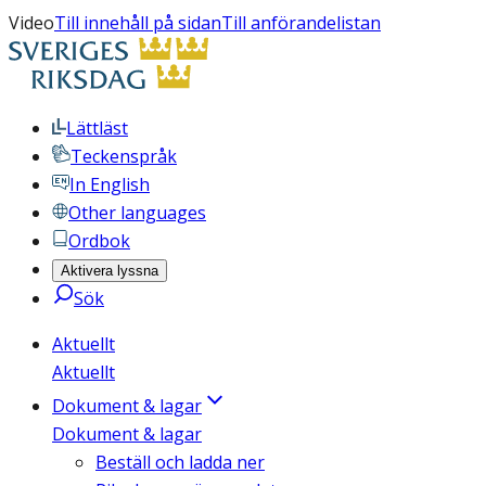
Video
Till innehåll på sidan
Till anförandelistan
Lättläst
Teckenspråk
In English
Other languages
Ordbok
Aktivera lyssna
Sök
Aktuellt
Aktuellt
Dokument & lagar
Dokument & lagar
Beställ och ladda ner