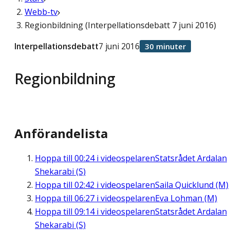
Webb-tv
Regionbildning (Interpellationsdebatt 7 juni 2016)
Interpellationsdebatt
7 juni 2016
30 minuter
Regionbildning
Anförandelista
Hoppa till
00:24
i videospelaren
Statsrådet Ardalan
Shekarabi (S)
Hoppa till
02:42
i videospelaren
Saila Quicklund (M)
Hoppa till
06:27
i videospelaren
Eva Lohman (M)
Hoppa till
09:14
i videospelaren
Statsrådet Ardalan
Shekarabi (S)