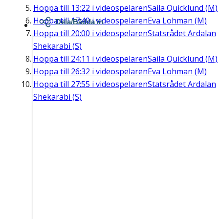
Hoppa till
13:22
i videospelaren
Saila Quicklund (M)
Hoppa till
17:40
i videospelaren
Eva Lohman (M)
Dela/Bädda in
Hoppa till
20:00
i videospelaren
Statsrådet Ardalan
Shekarabi (S)
Hoppa till
24:11
i videospelaren
Saila Quicklund (M)
Hoppa till
26:32
i videospelaren
Eva Lohman (M)
Hoppa till
27:55
i videospelaren
Statsrådet Ardalan
Shekarabi (S)