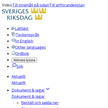
Video
Till innehåll på sidan
Till anförandelistan
Lättläst
Teckenspråk
In English
Other languages
Ordbok
Aktivera lyssna
Sök
Aktuellt
Aktuellt
Dokument & lagar
Dokument & lagar
Beställ och ladda ner