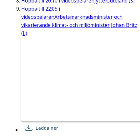
Hoppa till
20:10
i videospelaren
Jytte Guteland (S)
Hoppa till
22:05
i
videospelaren
Arbetsmarknadsminister och
vikarierande klimat- och miljöminister Johan Britz
(L)
Ladda ner