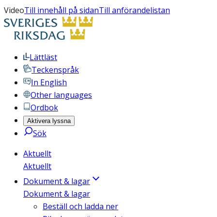
Video
Till innehåll på sidan
Till anförandelistan
Lättläst
Teckenspråk
In English
Other languages
Ordbok
Aktivera lyssna
Sök
Aktuellt
Aktuellt
Dokument & lagar
Dokument & lagar
Beställ och ladda ner