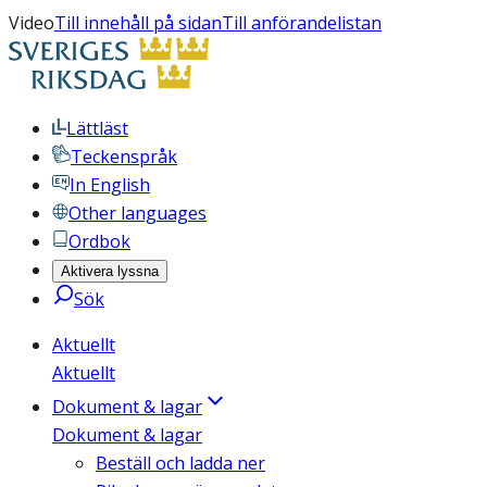
Video
Till innehåll på sidan
Till anförandelistan
Lättläst
Teckenspråk
In English
Other languages
Ordbok
Aktivera lyssna
Sök
Aktuellt
Aktuellt
Dokument & lagar
Dokument & lagar
Beställ och ladda ner