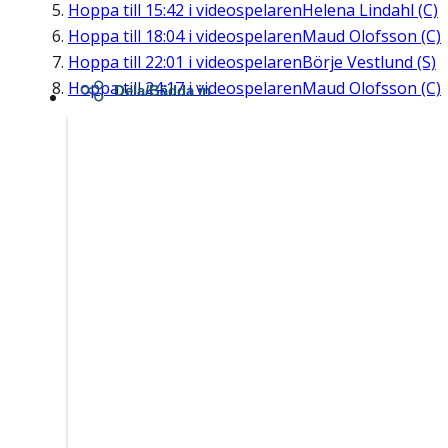
Hoppa till
15:42
i videospelaren
Helena Lindahl (C)
Hoppa till
18:04
i videospelaren
Maud Olofsson (C)
Hoppa till
22:01
i videospelaren
Börje Vestlund (S)
Hoppa till
24:17
i videospelaren
Maud Olofsson (C)
Dela/Bädda in