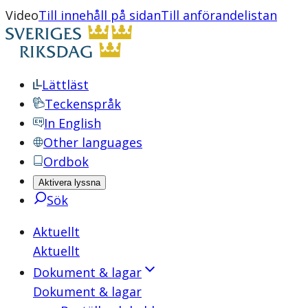
Video
Till innehåll på sidan
Till anförandelistan
Lättläst
Teckenspråk
In English
Other languages
Ordbok
Aktivera lyssna
Sök
Aktuellt
Aktuellt
Dokument & lagar
Dokument & lagar