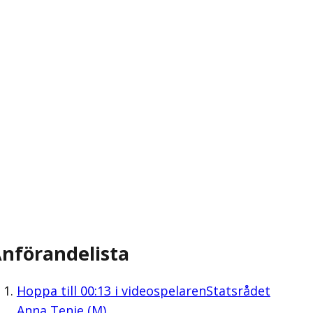
nförandelista
Hoppa till
00:13
i videospelaren
Statsrådet
Anna Tenje (M)