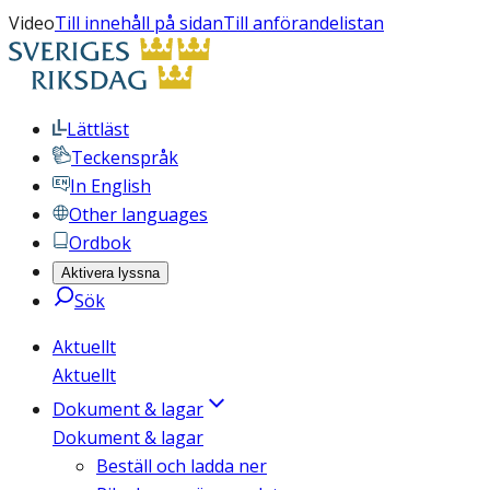
Video
Till innehåll på sidan
Till anförandelistan
Lättläst
Teckenspråk
In English
Other languages
Ordbok
Aktivera lyssna
Sök
Aktuellt
Aktuellt
Dokument & lagar
Dokument & lagar
Beställ och ladda ner