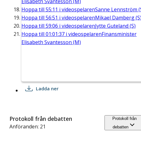
Elisabeth Svantesson (M)
Hoppa till
55:11
i videospelaren
Sanne Lennström (
Hoppa till
56:51
i videospelaren
Mikael Damberg (S
Hoppa till
59:06
i videospelaren
Jytte Guteland (S)
Hoppa till
01:01:37
i videospelaren
Finansminister
Elisabeth Svantesson (M)
Ladda ner
Protokoll från debatten
Protokoll från
Anföranden: 21
debatten