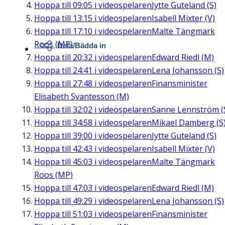
Hoppa till
09:05
i videospelaren
Jytte Guteland (S)
Hoppa till
13:15
i videospelaren
Isabell Mixter (V)
Hoppa till
17:10
i videospelaren
Malte Tängmark
Roos (MP)
Dela/Bädda in
Hoppa till
20:32
i videospelaren
Edward Riedl (M)
Hoppa till
24:41
i videospelaren
Lena Johansson (S)
Hoppa till
27:48
i videospelaren
Finansminister
Elisabeth Svantesson (M)
Hoppa till
32:02
i videospelaren
Sanne Lennström (
Hoppa till
34:58
i videospelaren
Mikael Damberg (S
Hoppa till
39:00
i videospelaren
Jytte Guteland (S)
Hoppa till
42:43
i videospelaren
Isabell Mixter (V)
Hoppa till
45:03
i videospelaren
Malte Tängmark
Roos (MP)
Hoppa till
47:03
i videospelaren
Edward Riedl (M)
Hoppa till
49:29
i videospelaren
Lena Johansson (S)
Hoppa till
51:03
i videospelaren
Finansminister