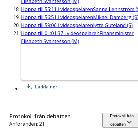
Elisabeth Svantesson (M)
Hoppa till
55:11
i videospelaren
Sanne Lennström (
Hoppa till
56:51
i videospelaren
Mikael Damberg (S
Hoppa till
59:06
i videospelaren
Jytte Guteland (S)
Hoppa till
01:01:37
i videospelaren
Finansminister
Elisabeth Svantesson (M)
Ladda ner
Protokoll från debatten
Protokoll från
Anföranden: 21
debatten