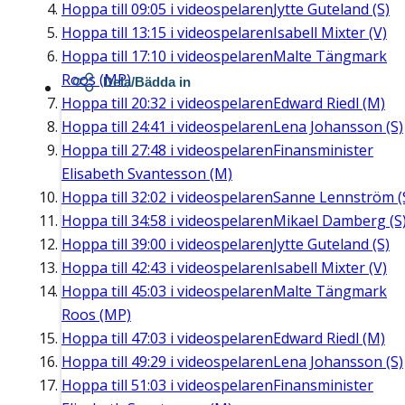
Hoppa till
09:05
i videospelaren
Jytte Guteland (S)
Hoppa till
13:15
i videospelaren
Isabell Mixter (V)
Hoppa till
17:10
i videospelaren
Malte Tängmark
Roos (MP)
Dela/Bädda in
Hoppa till
20:32
i videospelaren
Edward Riedl (M)
Hoppa till
24:41
i videospelaren
Lena Johansson (S)
Hoppa till
27:48
i videospelaren
Finansminister
Elisabeth Svantesson (M)
Hoppa till
32:02
i videospelaren
Sanne Lennström (
Hoppa till
34:58
i videospelaren
Mikael Damberg (S
Hoppa till
39:00
i videospelaren
Jytte Guteland (S)
Hoppa till
42:43
i videospelaren
Isabell Mixter (V)
Hoppa till
45:03
i videospelaren
Malte Tängmark
Roos (MP)
Hoppa till
47:03
i videospelaren
Edward Riedl (M)
Hoppa till
49:29
i videospelaren
Lena Johansson (S)
Hoppa till
51:03
i videospelaren
Finansminister