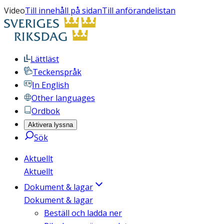
Video
Till innehåll på sidan
Till anförandelistan
Lättläst
Teckenspråk
In English
Other languages
Ordbok
Aktivera lyssna
Sök
Aktuellt
Aktuellt
Dokument & lagar
Dokument & lagar
Beställ och ladda ner