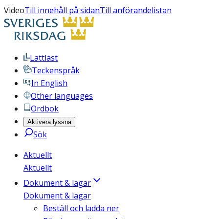
Video
Till innehåll på sidan
Till anförandelistan
Lättläst
Teckenspråk
In English
Other languages
Ordbok
Aktivera lyssna
Sök
Aktuellt
Aktuellt
Dokument & lagar
Dokument & lagar
Beställ och ladda ner