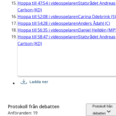
Hoppa till
47:54
i videospelaren
Statsrådet Andreas
Carlson (KD)
Hoppa till
52:08
i videospelaren
Carina Ödebrink (S)
Hoppa till
54:28
i videospelaren
Anders Ådahl (C)
Hoppa till
56:35
i videospelaren
Daniel Helldén (MP
Hoppa till
58:47
i videospelaren
Statsrådet Andreas
Carlson (KD)
Ladda ner
Protokoll från debatten
Protokoll från
Anföranden: 19
debatten