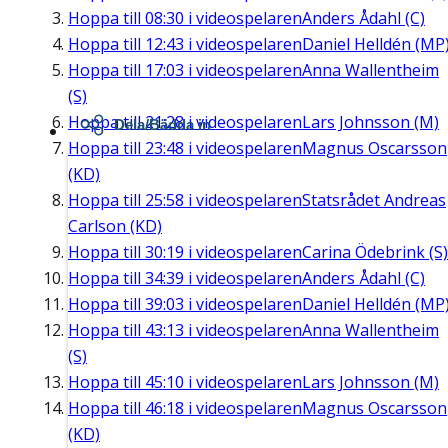
Hoppa till
08:30
i videospelaren
Anders Ådahl (C)
Hoppa till
12:43
i videospelaren
Daniel Helldén (MP
Hoppa till
17:03
i videospelaren
Anna Wallentheim
(S)
Hoppa till
21:28
i videospelaren
Lars Johnsson (M)
Dela/Bädda in
Hoppa till
23:48
i videospelaren
Magnus Oscarsson
(KD)
Hoppa till
25:58
i videospelaren
Statsrådet Andreas
Carlson (KD)
Hoppa till
30:19
i videospelaren
Carina Ödebrink (S)
Hoppa till
34:39
i videospelaren
Anders Ådahl (C)
Hoppa till
39:03
i videospelaren
Daniel Helldén (MP
Hoppa till
43:13
i videospelaren
Anna Wallentheim
(S)
Hoppa till
45:10
i videospelaren
Lars Johnsson (M)
Hoppa till
46:18
i videospelaren
Magnus Oscarsson
(KD)