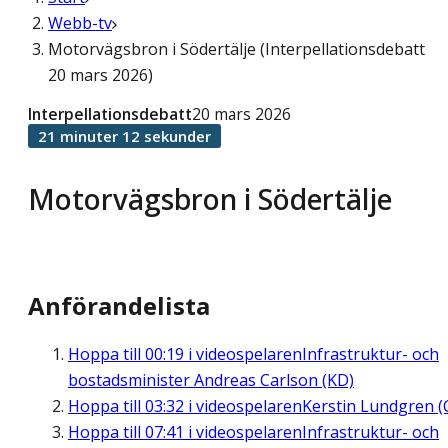
Webb-tv
Motorvägsbron i Södertälje (Interpellationsdebatt
20 mars 2026)
Interpellationsdebatt
20 mars 2026
21 minuter 12 sekunder
Motorvägsbron i Södertälje
Anförandelista
Hoppa till
00:19
i videospelaren
Infrastruktur- och
bostadsminister Andreas Carlson (KD)
Hoppa till
03:32
i videospelaren
Kerstin Lundgren (
Hoppa till
07:41
i videospelaren
Infrastruktur- och