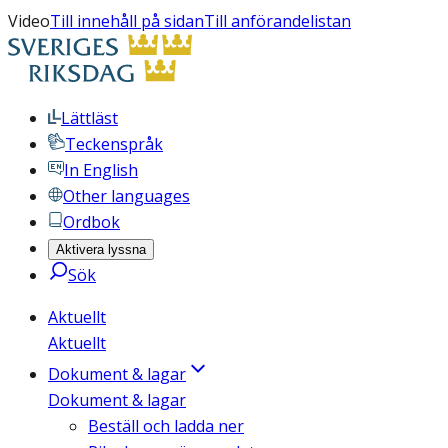
Video
Till innehåll på sidan
Till anförandelistan
Lättläst
Teckenspråk
In English
Other languages
Ordbok
Aktivera lyssna
Sök
Aktuellt
Aktuellt
Dokument & lagar
Dokument & lagar
Beställ och ladda ner