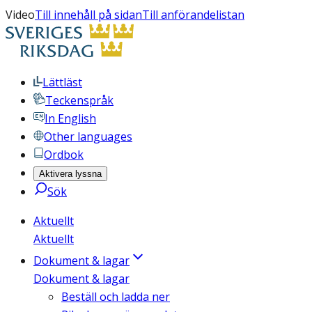
Video
Till innehåll på sidan
Till anförandelistan
Lättläst
Teckenspråk
In English
Other languages
Ordbok
Aktivera lyssna
Sök
Aktuellt
Aktuellt
Dokument & lagar
Dokument & lagar
Beställ och ladda ner