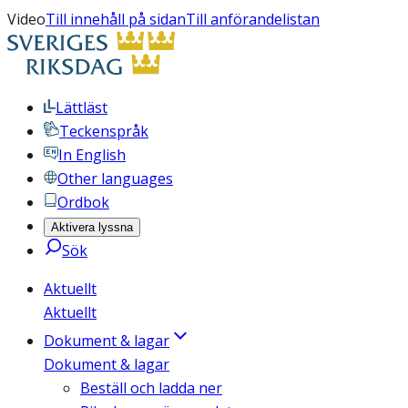
Video
Till innehåll på sidan
Till anförandelistan
Lättläst
Teckenspråk
In English
Other languages
Ordbok
Aktivera lyssna
Sök
Aktuellt
Aktuellt
Dokument & lagar
Dokument & lagar
Beställ och ladda ner