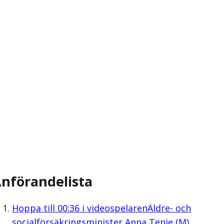
nförandelista
Hoppa till
00:36
i videospelaren
Äldre- och
socialförsäkringsminister Anna Tenje (M)