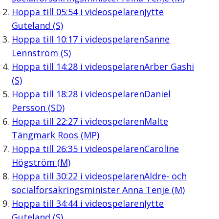
Hoppa till
05:54
i videospelaren
Jytte
Guteland (S)
Hoppa till
10:17
i videospelaren
Sanne
Lennström (S)
Hoppa till
14:28
i videospelaren
Arber Gashi
(S)
Hoppa till
18:28
i videospelaren
Daniel
Persson (SD)
Hoppa till
22:27
i videospelaren
Malte
Tängmark Roos (MP)
Hoppa till
26:35
i videospelaren
Caroline
Högström (M)
Hoppa till
30:22
i videospelaren
Äldre- och
socialförsäkringsminister Anna Tenje (M)
Hoppa till
34:44
i videospelaren
Jytte
Guteland (S)