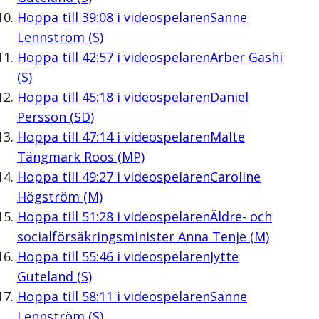
Hoppa till
39:08
i videospelaren
Sanne
Lennström (S)
Hoppa till
42:57
i videospelaren
Arber Gashi
(S)
Hoppa till
45:18
i videospelaren
Daniel
Persson (SD)
Hoppa till
47:14
i videospelaren
Malte
Tängmark Roos (MP)
Hoppa till
49:27
i videospelaren
Caroline
Högström (M)
Hoppa till
51:28
i videospelaren
Äldre- och
socialförsäkringsminister Anna Tenje (M)
Hoppa till
55:46
i videospelaren
Jytte
Guteland (S)
Hoppa till
58:11
i videospelaren
Sanne
Lennström (S)