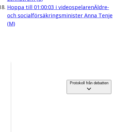
Hoppa till
01:00:03
i videospelaren
Äldre-
och socialförsäkringsminister Anna Tenje
(M)
Protokoll från debatten