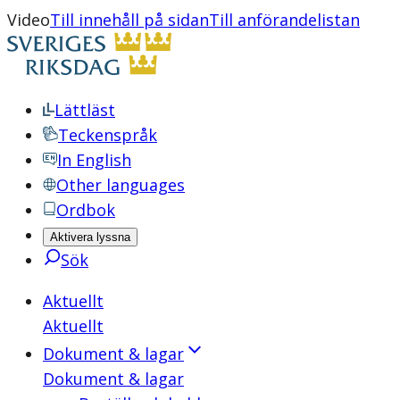
Video
Till innehåll på sidan
Till anförandelistan
Lättläst
Teckenspråk
In English
Other languages
Ordbok
Aktivera lyssna
Sök
Aktuellt
Aktuellt
Dokument & lagar
Dokument & lagar