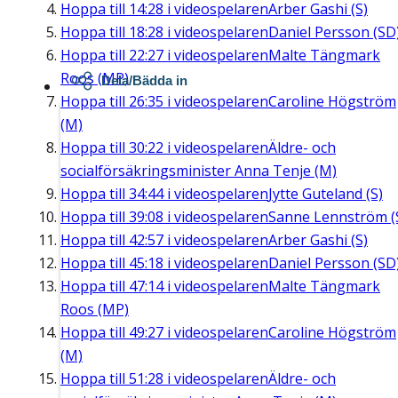
Hoppa till
14:28
i videospelaren
Arber Gashi (S)
Hoppa till
18:28
i videospelaren
Daniel Persson (SD
Hoppa till
22:27
i videospelaren
Malte Tängmark
Roos (MP)
Dela/Bädda in
Hoppa till
26:35
i videospelaren
Caroline Högström
(M)
Hoppa till
30:22
i videospelaren
Äldre- och
socialförsäkringsminister Anna Tenje (M)
Hoppa till
34:44
i videospelaren
Jytte Guteland (S)
Hoppa till
39:08
i videospelaren
Sanne Lennström (
Hoppa till
42:57
i videospelaren
Arber Gashi (S)
Hoppa till
45:18
i videospelaren
Daniel Persson (SD
Hoppa till
47:14
i videospelaren
Malte Tängmark
Roos (MP)
Hoppa till
49:27
i videospelaren
Caroline Högström
(M)
Hoppa till
51:28
i videospelaren
Äldre- och