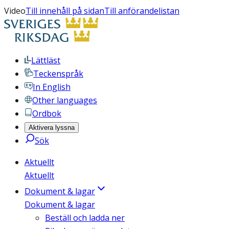
Video
Till innehåll på sidan
Till anförandelistan
Lättläst
Teckenspråk
In English
Other languages
Ordbok
Aktivera lyssna
Sök
Aktuellt
Aktuellt
Dokument & lagar
Dokument & lagar
Beställ och ladda ner