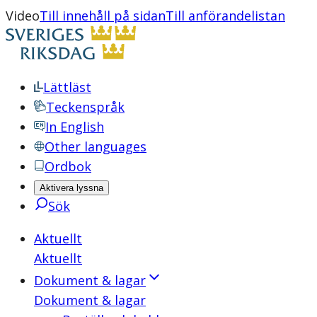
Video
Till innehåll på sidan
Till anförandelistan
Lättläst
Teckenspråk
In English
Other languages
Ordbok
Aktivera lyssna
Sök
Aktuellt
Aktuellt
Dokument & lagar
Dokument & lagar