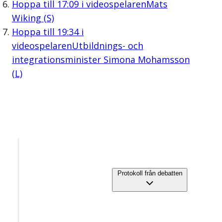
Hoppa till
17:09
i videospelaren
Mats
Wiking (S)
Hoppa till
19:34
i
videospelaren
Utbildnings- och
integrationsminister Simona Mohamsson
(L)
Protokoll från debatten