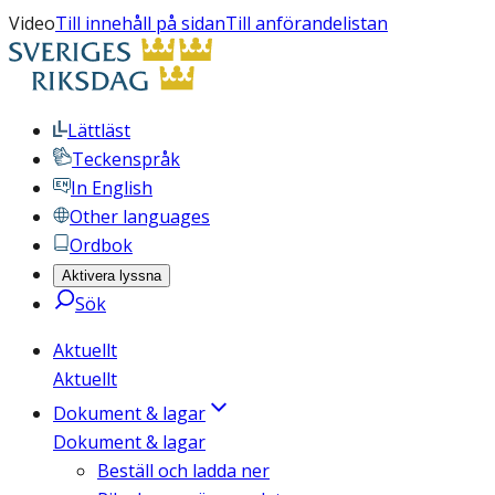
Video
Till innehåll på sidan
Till anförandelistan
Lättläst
Teckenspråk
In English
Other languages
Ordbok
Aktivera lyssna
Sök
Aktuellt
Aktuellt
Dokument & lagar
Dokument & lagar
Beställ och ladda ner