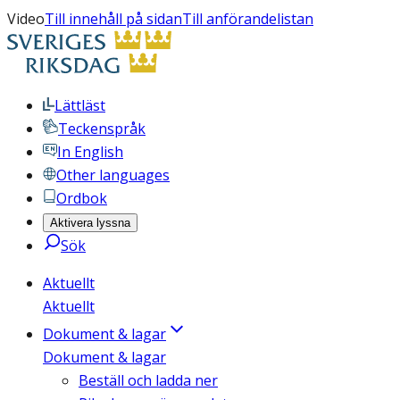
Video
Till innehåll på sidan
Till anförandelistan
Lättläst
Teckenspråk
In English
Other languages
Ordbok
Aktivera lyssna
Sök
Aktuellt
Aktuellt
Dokument & lagar
Dokument & lagar
Beställ och ladda ner