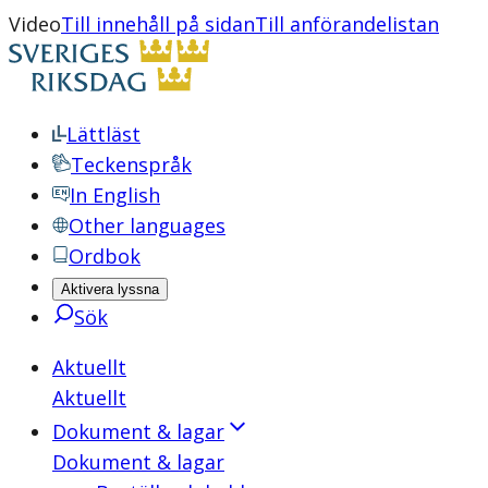
Video
Till innehåll på sidan
Till anförandelistan
Lättläst
Teckenspråk
In English
Other languages
Ordbok
Aktivera lyssna
Sök
Aktuellt
Aktuellt
Dokument & lagar
Dokument & lagar