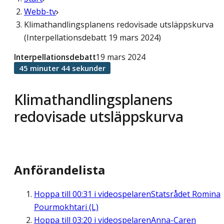
Webb-tv
Klimathandlingsplanens redovisade utsläppskurva
(Interpellationsdebatt 19 mars 2024)
Interpellationsdebatt
19 mars 2024
45 minuter 44 sekunder
Klimathandlingsplanens
redovisade utsläppskurva
Anförandelista
Hoppa till
00:31
i videospelaren
Statsrådet Romina
Pourmokhtari (L)
Hoppa till
03:20
i videospelaren
Anna-Caren