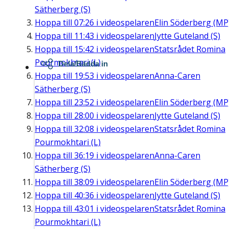
Sätherberg (S)
Hoppa till
07:26
i videospelaren
Elin Söderberg (MP
Hoppa till
11:43
i videospelaren
Jytte Guteland (S)
Hoppa till
15:42
i videospelaren
Statsrådet Romina
Pourmokhtari (L)
Dela/Bädda in
Hoppa till
19:53
i videospelaren
Anna-Caren
Sätherberg (S)
Hoppa till
23:52
i videospelaren
Elin Söderberg (MP
Hoppa till
28:00
i videospelaren
Jytte Guteland (S)
Hoppa till
32:08
i videospelaren
Statsrådet Romina
Pourmokhtari (L)
Hoppa till
36:19
i videospelaren
Anna-Caren
Sätherberg (S)
Hoppa till
38:09
i videospelaren
Elin Söderberg (MP
Hoppa till
40:36
i videospelaren
Jytte Guteland (S)
Hoppa till
43:01
i videospelaren
Statsrådet Romina
Pourmokhtari (L)