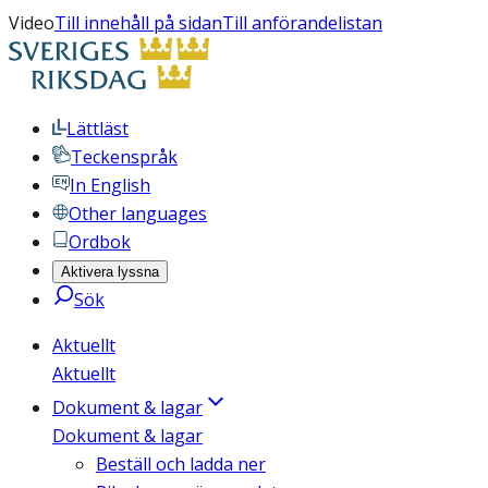
Video
Till innehåll på sidan
Till anförandelistan
Lättläst
Teckenspråk
In English
Other languages
Ordbok
Aktivera lyssna
Sök
Aktuellt
Aktuellt
Dokument & lagar
Dokument & lagar
Beställ och ladda ner