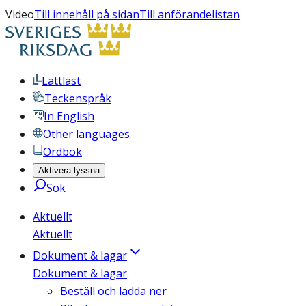
Video
Till innehåll på sidan
Till anförandelistan
Lättläst
Teckenspråk
In English
Other languages
Ordbok
Aktivera lyssna
Sök
Aktuellt
Aktuellt
Dokument & lagar
Dokument & lagar
Beställ och ladda ner