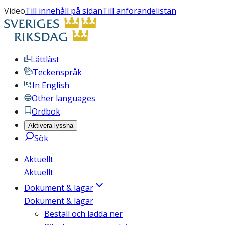
Video
Till innehåll på sidan
Till anförandelistan
Lättläst
Teckenspråk
In English
Other languages
Ordbok
Aktivera lyssna
Sök
Aktuellt
Aktuellt
Dokument & lagar
Dokument & lagar
Beställ och ladda ner