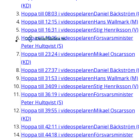
(KD)
Hoppa till
08:03
i videospelaren
Daniel Bäckström (
Hoppa till
12:15
i videospelaren
Hans Wallmark (M)
Hoppa till
16:31
i videospelaren
Stig Henriksson (V)
Hoppa till
19:15
i videospelaren
Försvarsminister
Dela/Bädda in
Peter Hultqvist (S)
Hoppa till
23:24
i videospelaren
Mikael Oscarsson
(KD)
Hoppa till
27:37
i videospelaren
Daniel Bäckström (
Hoppa till
31:53
i videospelaren
Hans Wallmark (M)
Hoppa till
34:09
i videospelaren
Stig Henriksson (V)
Hoppa till
36:19
i videospelaren
Försvarsminister
Peter Hultqvist (S)
Hoppa till
39:55
i videospelaren
Mikael Oscarsson
(KD)
Hoppa till
42:11
i videospelaren
Daniel Bäckström (
Hoppa till
44:18
i videospelaren
Försvarsminister