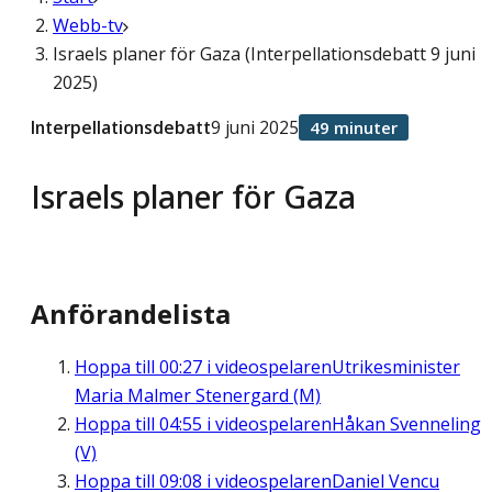
Webb-tv
Israels planer för Gaza (Interpellationsdebatt 9 juni
2025)
Interpellationsdebatt
9 juni 2025
49 minuter
Israels planer för Gaza
Anförandelista
Hoppa till
00:27
i videospelaren
Utrikesminister
Maria Malmer Stenergard (M)
Hoppa till
04:55
i videospelaren
Håkan Svenneling
(V)
Hoppa till
09:08
i videospelaren
Daniel Vencu