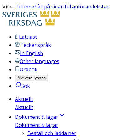
Video
Till innehåll på sidan
Till anförandelistan
Lättläst
Teckenspråk
In English
Other languages
Ordbok
Aktivera lyssna
Sök
Aktuellt
Aktuellt
Dokument & lagar
Dokument & lagar
Beställ och ladda ner