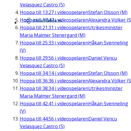
Velasquez Castro (S)
Hoppa till
13:27
i videospelaren
Stefan Olsson (M)
Hoppa till
17:47
i videospelaren
Alexandra Völker (S
Dela/Bädda in
Hoppa till
21:31
i videospelaren
Utrikesminister
Maria Malmer Stenergard (M)
Hoppa till
25:33
i videospelaren
Håkan Svenneling
(V)
Hoppa till
29:56
i videospelaren
Daniel Vencu
Velasquez Castro (S)
Hoppa till
34:14
i videospelaren
Stefan Olsson (M)
Hoppa till
36:36
i videospelaren
Alexandra Völker (S
Hoppa till
38:34
i videospelaren
Utrikesminister
Maria Malmer Stenergard (M)
Hoppa till
42:41
i videospelaren
Håkan Svenneling
(V)
Hoppa till
44:56
i videospelaren
Daniel Vencu
Velasquez Castro (S)