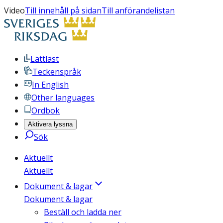
Video
Till innehåll på sidan
Till anförandelistan
Lättläst
Teckenspråk
In English
Other languages
Ordbok
Aktivera lyssna
Sök
Aktuellt
Aktuellt
Dokument & lagar
Dokument & lagar
Beställ och ladda ner