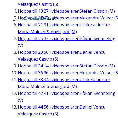
Velasquez Castro (S)
Hoppa till
13:27
i videospelaren
Stefan Olsson (M)
Hoppa till
17:47
i videospelaren
Alexandra Völker (S
Dela/Bädda in
Hoppa till
21:31
i videospelaren
Utrikesminister
Maria Malmer Stenergard (M)
Hoppa till
25:33
i videospelaren
Håkan Svenneling
(V)
Hoppa till
29:56
i videospelaren
Daniel Vencu
Velasquez Castro (S)
Hoppa till
34:14
i videospelaren
Stefan Olsson (M)
Hoppa till
36:36
i videospelaren
Alexandra Völker (S
Hoppa till
38:34
i videospelaren
Utrikesminister
Maria Malmer Stenergard (M)
Hoppa till
42:41
i videospelaren
Håkan Svenneling
(V)
Hoppa till
44:56
i videospelaren
Daniel Vencu
Velasquez Castro (S)