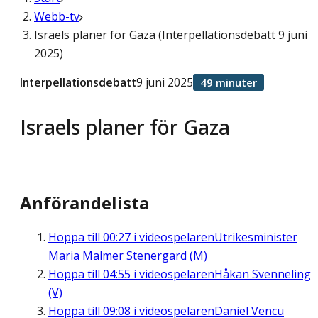
Webb-tv
Israels planer för Gaza (Interpellationsdebatt 9 juni
2025)
Interpellationsdebatt
9 juni 2025
49 minuter
Israels planer för Gaza
Anförandelista
Hoppa till
00:27
i videospelaren
Utrikesminister
Maria Malmer Stenergard (M)
Hoppa till
04:55
i videospelaren
Håkan Svenneling
(V)
Hoppa till
09:08
i videospelaren
Daniel Vencu