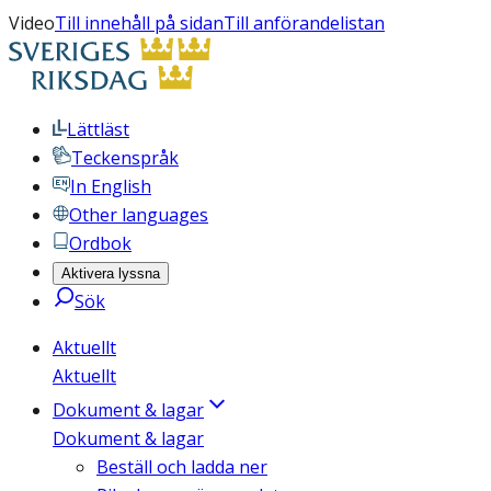
Video
Till innehåll på sidan
Till anförandelistan
Lättläst
Teckenspråk
In English
Other languages
Ordbok
Aktivera lyssna
Sök
Aktuellt
Aktuellt
Dokument & lagar
Dokument & lagar
Beställ och ladda ner