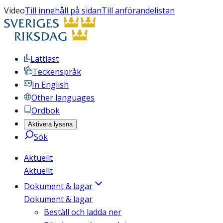
Video
Till innehåll på sidan
Till anförandelistan
Lättläst
Teckenspråk
In English
Other languages
Ordbok
Aktivera lyssna
Sök
Aktuellt
Aktuellt
Dokument & lagar
Dokument & lagar
Beställ och ladda ner