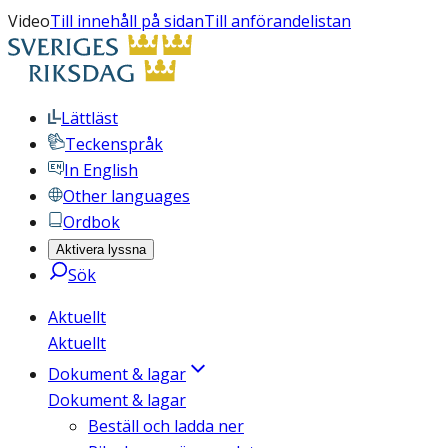
Video
Till innehåll på sidan
Till anförandelistan
Lättläst
Teckenspråk
In English
Other languages
Ordbok
Aktivera lyssna
Sök
Aktuellt
Aktuellt
Dokument & lagar
Dokument & lagar
Beställ och ladda ner