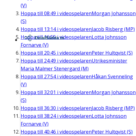
(V)
Hoppa till
08:49
i videospelaren
Morgan Johansson
(S)
Hoppa till
13:14
i videospelaren
Jacob Risberg (MP)
Hoppa till
16:55
i videospelaren
Lotta Johnsson
Dela/Bädda in
Fornarve (V)
Hoppa till
20:45
i videospelaren
Peter Hultqvist (S)
Hoppa till
24:49
i videospelaren
Utrikesminister
Maria Malmer Stenergard (M)
Hoppa till
27:54
i videospelaren
Håkan Svenneling
(V)
Hoppa till
32:01
i videospelaren
Morgan Johansson
(S)
Hoppa till
36:30
i videospelaren
Jacob Risberg (MP)
Hoppa till
38:24
i videospelaren
Lotta Johnsson
Fornarve (V)
Hoppa till
40:46
i videospelaren
Peter Hultqvist (S)