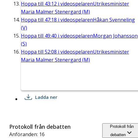
Hoppa till
43:12
i videospelaren
Utrikesminister
Maria Malmer Stenergard (M)
Hoppa till
47:18
i videospelaren
Håkan Svenneling
(V)
Hoppa till
49:40
i videospelaren
Morgan Johansson
(S)
Hoppa till
52:08
i videospelaren
Utrikesminister
Maria Malmer Stenergard (M)
Ladda ner
Protokoll från debatten
Protokoll från
Anföranden: 16
debatten