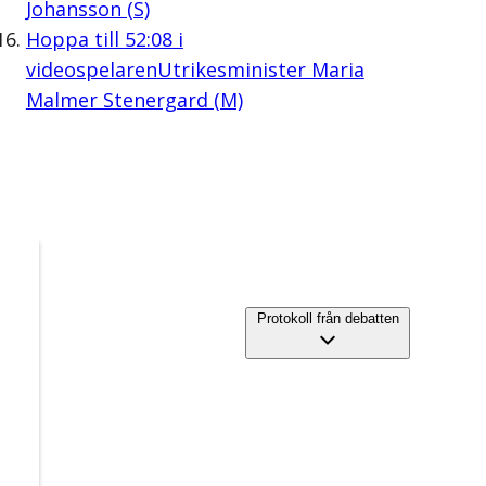
Johansson (S)
Hoppa till
52:08
i
videospelaren
Utrikesminister Maria
Malmer Stenergard (M)
Protokoll från debatten