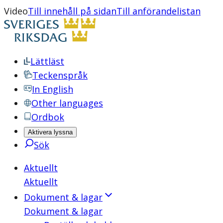
Video
Till innehåll på sidan
Till anförandelistan
Lättläst
Teckenspråk
In English
Other languages
Ordbok
Aktivera lyssna
Sök
Aktuellt
Aktuellt
Dokument & lagar
Dokument & lagar