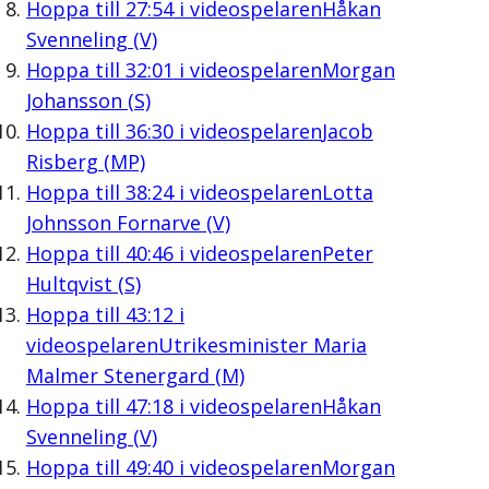
Hoppa till
27:54
i videospelaren
Håkan
Svenneling (V)
Hoppa till
32:01
i videospelaren
Morgan
Johansson (S)
Hoppa till
36:30
i videospelaren
Jacob
Risberg (MP)
Hoppa till
38:24
i videospelaren
Lotta
Johnsson Fornarve (V)
Hoppa till
40:46
i videospelaren
Peter
Hultqvist (S)
Hoppa till
43:12
i
videospelaren
Utrikesminister Maria
Malmer Stenergard (M)
Hoppa till
47:18
i videospelaren
Håkan
Svenneling (V)
Hoppa till
49:40
i videospelaren
Morgan