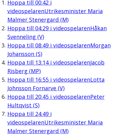
Hoppa till
00:42
i
videospelaren
Utrikesminister Maria
Malmer Stenergard (M)
Hoppa till
04:29
i videospelaren
Håkan
Svenneling (V)
Hoppa till
08:49
i videospelaren
Morgan
Johansson (S)
Hoppa till
13:14
i videospelaren
Jacob
Risberg (MP)
Hoppa till
16:55
i videospelaren
Lotta
Johnsson Fornarve (V)
Hoppa till
20:45
i videospelaren
Peter
Hultqvist (S)
Hoppa till
24:49
i
videospelaren
Utrikesminister Maria
Malmer Stenergard (M)