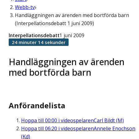
Webb-tv
Handläggningen av ärenden med bortförda barn
(Interpellationsdebatt 1 juni 2009)
Interpellationsdebatt
1 juni 2009
24 minuter 14 sekunder
Handläggningen av ärenden
med bortförda barn
Anförandelista
Hoppa till
00:00
i videospelaren
Carl Bildt (M)
Hoppa till
06:20
i videospelaren
Annelie Enochson
(Kd)