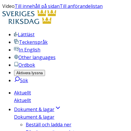
Video
Till innehåll på sidan
Till anförandelistan
Lättläst
Teckenspråk
In English
Other languages
Ordbok
Aktivera lyssna
Sök
Aktuellt
Aktuellt
Dokument & lagar
Dokument & lagar
Beställ och ladda ner