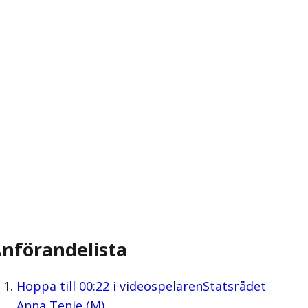
nförandelista
Hoppa till
00:22
i videospelaren
Statsrådet
Anna Tenje (M)