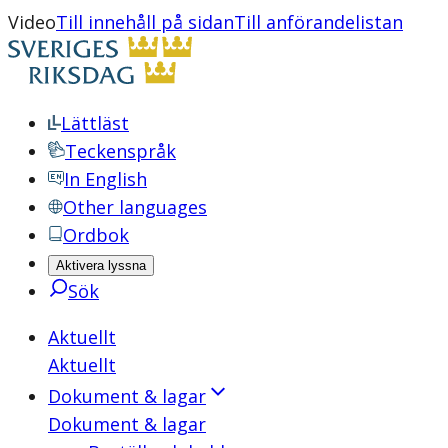
Video
Till innehåll på sidan
Till anförandelistan
Lättläst
Teckenspråk
In English
Other languages
Ordbok
Aktivera lyssna
Sök
Aktuellt
Aktuellt
Dokument & lagar
Dokument & lagar