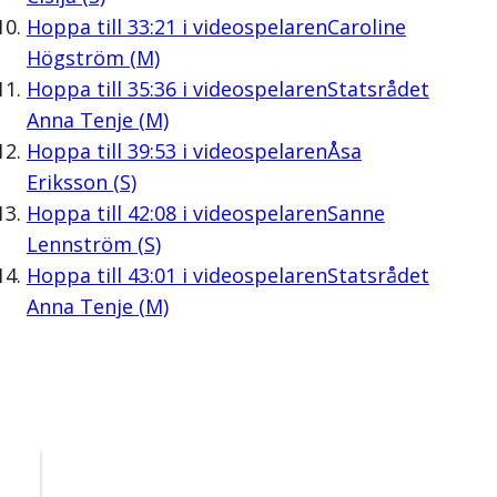
Hoppa till
33:21
i videospelaren
Caroline
Högström (M)
Hoppa till
35:36
i videospelaren
Statsrådet
Anna Tenje (M)
Hoppa till
39:53
i videospelaren
Åsa
Eriksson (S)
Hoppa till
42:08
i videospelaren
Sanne
Lennström (S)
Hoppa till
43:01
i videospelaren
Statsrådet
Anna Tenje (M)