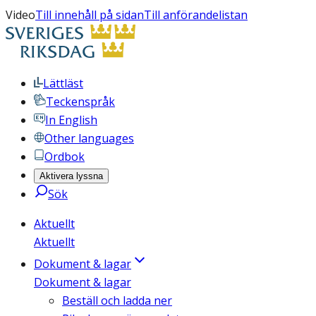
Video
Till innehåll på sidan
Till anförandelistan
Lättläst
Teckenspråk
In English
Other languages
Ordbok
Aktivera lyssna
Sök
Aktuellt
Aktuellt
Dokument & lagar
Dokument & lagar
Beställ och ladda ner